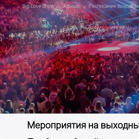
Big Love Show
Афиша
Расписание выходны
>
>
Мероприятия на выходн