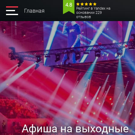
4.8
Рейтинг в Yandex на
Главная
основании 229
отзывов
Афиша на выходные